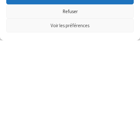
pour de nombreux établissements notamment scolaires de
Refuser
Haute-Savoie et Savoie. Historiquement crée et implanté à La
Roche sur…
Lire la suite »
Voir les préférences
Pôle MÉTROPOLITAIN DU GENEVOIS