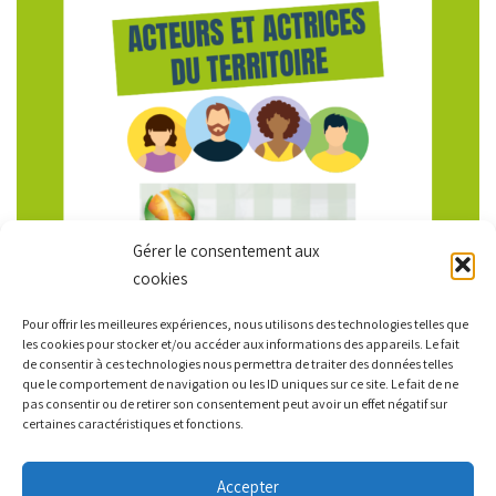
Gérer le consentement aux
cookies
Pour offrir les meilleures expériences, nous utilisons des technologies telles que
LEZTROY
les cookies pour stocker et/ou accéder aux informations des appareils. Le fait
de consentir à ces technologies nous permettra de traiter des données telles
que le comportement de navigation ou les ID uniques sur ce site. Le fait de ne
pas consentir ou de retirer son consentement peut avoir un effet négatif sur
22 mai 2023
information
certaines caractéristiques et fonctions.
Leztroy est une entreprise de restauration collective depuis
2008. Elles prépare, transforme, cuisine et distribue les repas
Accepter