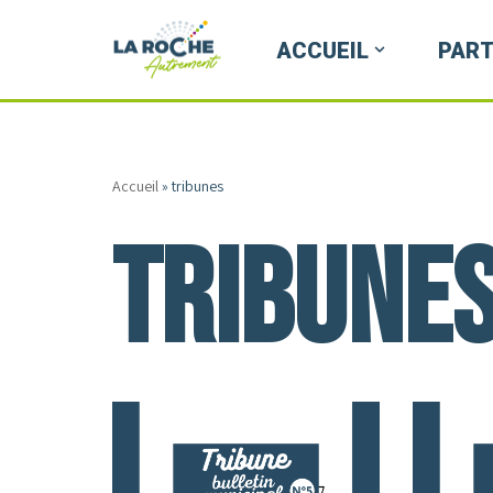
ACCUEIL
PART
Aller
au
contenu
Accueil
»
tribunes
tribune