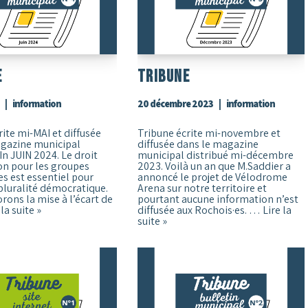
e
Tribune
information
20 décembre 2023
information
rite mi-MAI et diffusée
Tribune écrite mi-novembre et
agazine municipal
diffusée dans le magazine
In JUIN 2024. Le droit
municipal distribué mi-décembre
on pour les groupes
2023. Voilà un an que M.Saddier a
es est essentiel pour
annoncé le projet de Vélodrome
 pluralité démocratique.
Arena sur notre territoire et
rons la mise à l’écart de
pourtant aucune information n’est
 la suite »
diffusée aux Rochois·es. …
Lire la
suite »