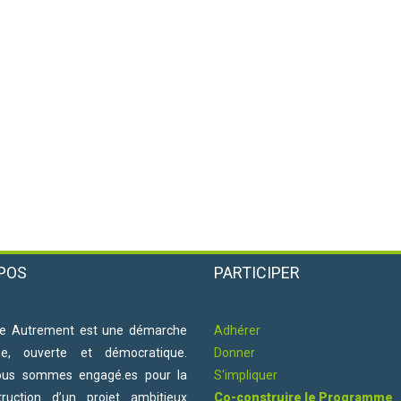
POS
PARTICIPER
e Autrement est une démarche
Adhérer
ne, ouverte et démocratique.
Donner
ous sommes engagé.es pour la
S'impliquer
truction d’un projet ambitieux
Co-construire le Programme