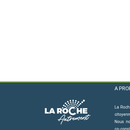
A PRO
La Roch
citoyen
Nous n
co-cons