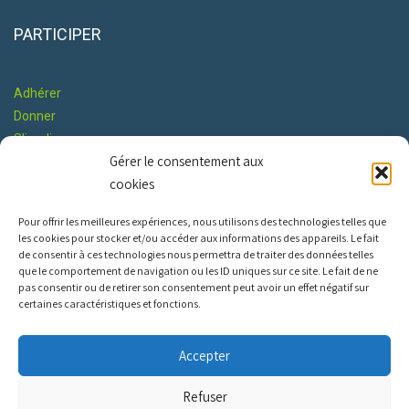
PARTICIPER
Adhérer
Donner
S'impliquer
Gérer le consentement aux
Co-construire le Programme
cookies
RESTONS EN CONTACT
Pour offrir les meilleures expériences, nous utilisons des technologies telles que
les cookies pour stocker et/ou accéder aux informations des appareils. Le fait
de consentir à ces technologies nous permettra de traiter des données telles
que le comportement de navigation ou les ID uniques sur ce site. Le fait de ne
pas consentir ou de retirer son consentement peut avoir un effet négatif sur
certaines caractéristiques et fonctions.
INFOS PRATIQUES
Accepter
Nous contacter
Refuser
Constitution