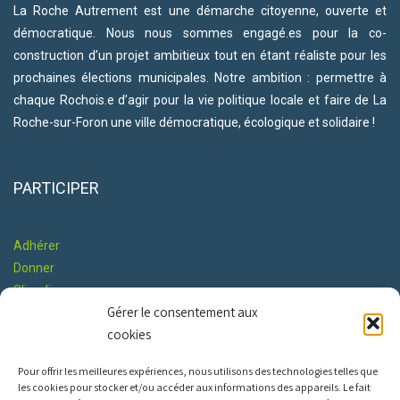
La Roche Autrement est une démarche citoyenne, ouverte et
démocratique. Nous nous sommes engagé.es pour la co-
construction d’un projet ambitieux tout en étant réaliste pour les
prochaines élections municipales. Notre ambition : permettre à
chaque Rochois.e d’agir pour la vie politique locale et faire de La
Roche-sur-Foron une ville démocratique, écologique et solidaire !
PARTICIPER
Adhérer
Donner
S'impliquer
Gérer le consentement aux
Co-construire le Programme
cookies
RESTONS EN CONTACT
Pour offrir les meilleures expériences, nous utilisons des technologies telles que
les cookies pour stocker et/ou accéder aux informations des appareils. Le fait