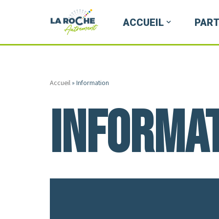
ACCUEIL
PART
Aller
au
contenu
Accueil
»
Information
Informa