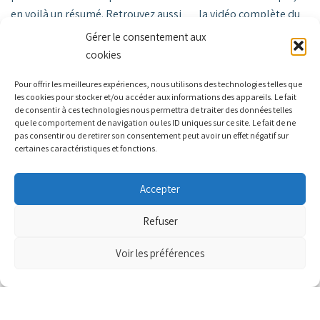
en voilà un résumé. Retrouvez aussi
la vidéo complète du
conseil sur la…
Lire la suite »
Gérer le consentement aux
cookies
Pour offrir les meilleures expériences, nous utilisons des technologies telles que
les cookies pour stocker et/ou accéder aux informations des appareils. Le fait
de consentir à ces technologies nous permettra de traiter des données telles
que le comportement de navigation ou les ID uniques sur ce site. Le fait de ne
pas consentir ou de retirer son consentement peut avoir un effet négatif sur
certaines caractéristiques et fonctions.
Accepter
Refuser
Voir les préférences
RETOUR CONSEIL MUNICIPAL 08/03