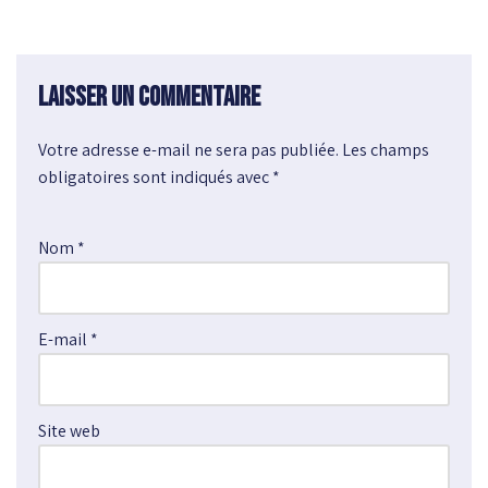
Laisser un commentaire
Votre adresse e-mail ne sera pas publiée.
A
Les champs
obligatoires sont indiqués avec
l
*
t
e
Nom
*
r
n
a
E-mail
*
t
i
v
e
Site web
: