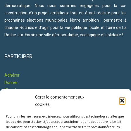
démocratique. Nous nous sommes engagé.es pour la co-
construction d’un projet ambitieux tout en étant réaliste pour les
prochaines élections municipales. Notre ambition : permettre à
chaque Rochois.e d’agir pour la vie politique locale et faire de La
Roche-sur-Foron une ville démocratique, écologique et solidaire !
PARTICIPER
Adhérer
Donner
S'impliquer
Gérer le consentement aux
Co-construire le Programme
cookies
RESTONS EN CONTACT
Pour offrir les meilleures expériences, nous utilisons des technologies telles que
les cookies pour stocker et/ou accéder aux informations des appareils. Le fait
de consentir à ces technologies nous permettra de traiter des données telles