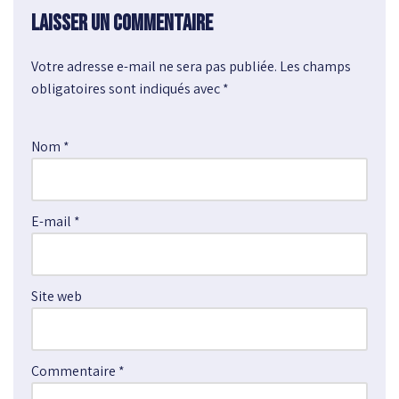
Laisser un commentaire
Votre adresse e-mail ne sera pas publiée.
A
Les champs
obligatoires sont indiqués avec
l
*
t
e
Nom
*
r
n
a
E-mail
*
t
i
v
e
Site web
:
Commentaire
*