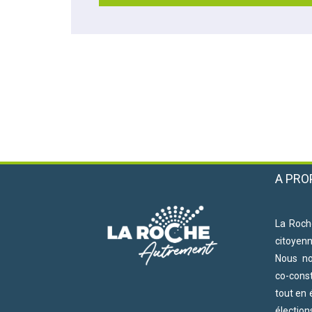
A PRO
La Roch
citoyen
Nous n
co-cons
tout en 
électio