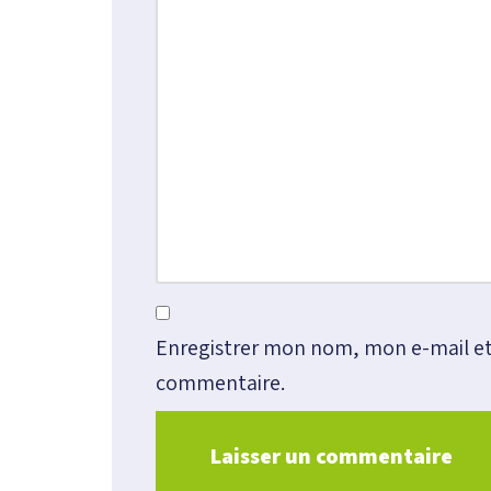
i
v
e
:
Enregistrer mon nom, mon e-mail et
commentaire.