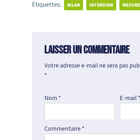
Étiquettes:
BILAN
INTERVIEW
MESURE
Laisser un commentaire
Votre adresse e-mail ne sera pas publ
A
*
l
t
e
Nom
*
E-mail
r
n
a
Commentaire
*
t