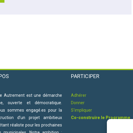
POS
PARTICIPER
e Autrement est une démarche
Adhérer
ne, ouverte et démocratique.
Donner
ous sommes engagé.es pour la
S'impliquer
truction d’un projet ambitieux
Co-construire le Programme
étant réaliste pour les prochaines
ns municipales. Notre ambition :