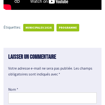
Étiquettes:
MUNICIPALES 2026
PROGRAMME
Laisser un commentaire
Votre adresse e-mail ne sera pas publiée.
A
Les champs
obligatoires sont indiqués avec
l
*
t
e
Nom
*
r
n
a