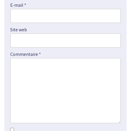
E-mail
*
t
i
v
e
Site web
:
Commentaire
*