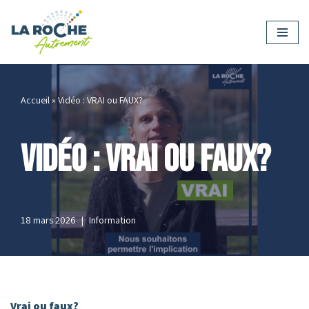
Aller
au
contenu
Accueil
»
Vidéo : VRAI ou FAUX?
Vidéo : VRAI ou FAUX?
18 mars 2026
Information
Vrai ou faux?