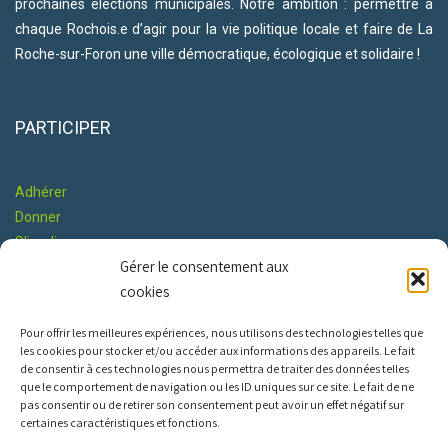
prochaines élections municipales. Notre ambition : permettre à
chaque Rochois.e d’agir pour la vie politique locale et faire de La
Roche-sur-Foron une ville démocratique, écologique et solidaire !
PARTICIPER
Adhérer
Donner
S'impliquer
Gérer le consentement aux
Co-construire le Programme
cookies
RESTONS EN CONTACT
Pour offrir les meilleures expériences, nous utilisons des technologies telles que
les cookies pour stocker et/ou accéder aux informations des appareils. Le fait
de consentir à ces technologies nous permettra de traiter des données telles
que le comportement de navigation ou les ID uniques sur ce site. Le fait de ne
pas consentir ou de retirer son consentement peut avoir un effet négatif sur
certaines caractéristiques et fonctions.
INFOS PRATIQUES