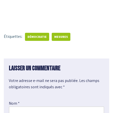
Étiquettes:
DÉMOCRATIE
MESURES
Laisser un commentaire
Votre adresse e-mail ne sera pas publiée.
A
Les champs
obligatoires sont indiqués avec
l
*
t
e
Nom
*
r
n