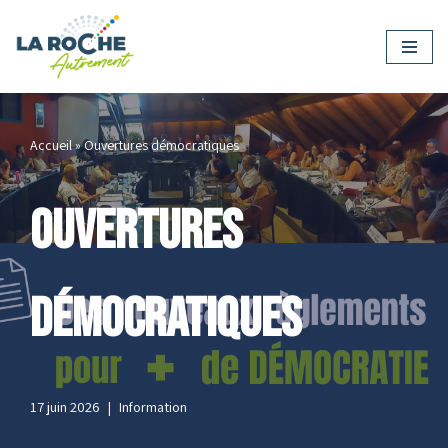
Aller
au
contenu
Accueil
»
Ouvertures démocratiques
Ouvertures
démocratiques
17 juin 2026
Information