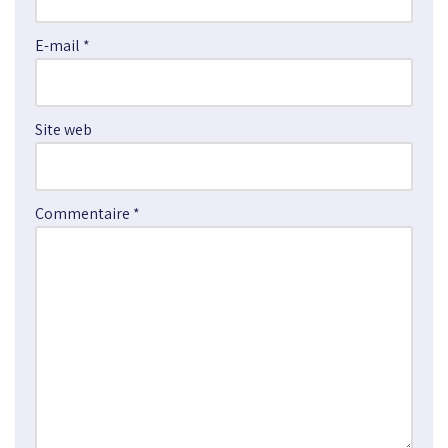
a
E-mail
*
t
i
v
e
Site web
:
Commentaire
*