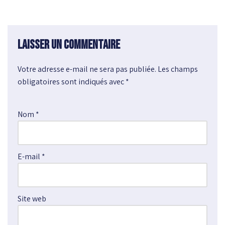
Laisser un commentaire
Votre adresse e-mail ne sera pas publiée.
A
Les champs
obligatoires sont indiqués avec
l
*
t
e
Nom
*
r
n
a
E-mail
*
t
i
v
e
Site web
: