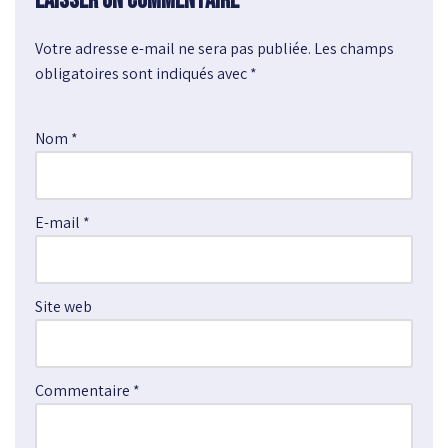
Laisser un commentaire
Votre adresse e-mail ne sera pas publiée.
A
Les champs
obligatoires sont indiqués avec
l
*
t
e
Nom
*
r
n
a
E-mail
*
t
i
v
e
Site web
:
Commentaire
*