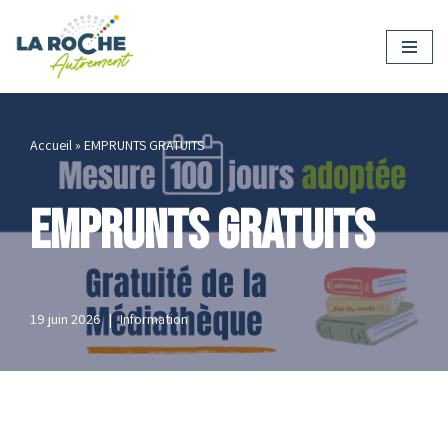
Aller
au
contenu
Accueil
»
EMPRUNTS GRATUITS
EMPRUNTS GRATUITS
19 juin 2026
Information