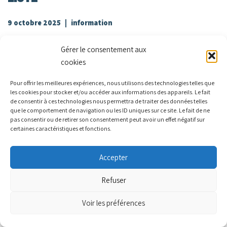
9 octobre 2025
information
Vous trouverez ci-dessous le flyer (distribué dans les boîtes
Gérer le consentement aux
aux lettres rochoises) pour annoncer notre candidature,
cookies
décrire le travail que nous avons effectué et les grandes
orientations que nous avons construites avec la participation
Pour offrir les meilleures expériences, nous utilisons des technologies telles que
les cookies pour stocker et/ou accéder aux informations des appareils. Le fait
des…
Lire la suite »
de consentir à ces technologies nous permettra de traiter des données telles
que le comportement de navigation ou les ID uniques sur ce site. Le fait de ne
pas consentir ou de retirer son consentement peut avoir un effet négatif sur
certaines caractéristiques et fonctions.
Accepter
Refuser
Voir les préférences