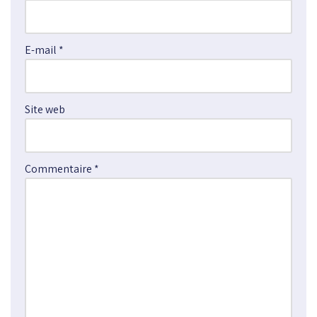
n
a
E-mail
*
t
i
v
e
Site web
:
Commentaire
*