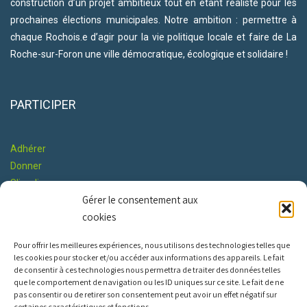
construction d’un projet ambitieux tout en étant réaliste pour les
prochaines élections municipales. Notre ambition : permettre à
chaque Rochois.e d’agir pour la vie politique locale et faire de La
Roche-sur-Foron une ville démocratique, écologique et solidaire !
PARTICIPER
Adhérer
Donner
S'impliquer
Gérer le consentement aux
Co-construire le Programme
cookies
RESTONS EN CONTACT
Pour offrir les meilleures expériences, nous utilisons des technologies telles que
les cookies pour stocker et/ou accéder aux informations des appareils. Le fait
de consentir à ces technologies nous permettra de traiter des données telles
que le comportement de navigation ou les ID uniques sur ce site. Le fait de ne
pas consentir ou de retirer son consentement peut avoir un effet négatif sur
certaines caractéristiques et fonctions.