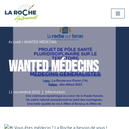
Aller
au
contenu
Accueil
»
WANTED MÉDECINS
WANTED MÉDECINS
11 novembre 2022
Information
Vous êtes médecin ? La Roche a besoin de vous !