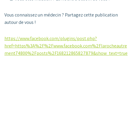
Vous connaissez un médecin ? Partagez cette publication
autour de vous !
https://www.facebook.com/plugins/post.php?
href=https%3A%2F%2Fwww.facebook.com%2Flarocheautre
ment74800%2Fposts%2F168212865827879&show_text=true