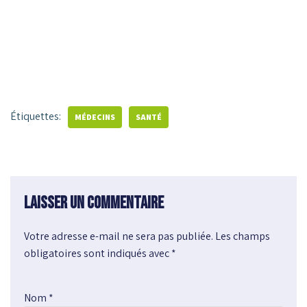
Étiquettes:
MÉDECINS
SANTÉ
Laisser un commentaire
Votre adresse e-mail ne sera pas publiée.
A
Les champs
obligatoires sont indiqués avec
l
*
t
e
Nom
*
r