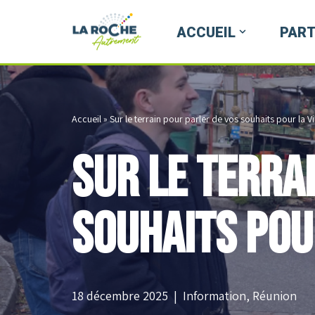
ACCUEIL
PART
Aller
au
contenu
Accueil
»
Sur le terrain pour parler de vos souhaits pour la Vi
Sur le terra
souhaits pou
18 décembre 2025
Information
,
Réunion