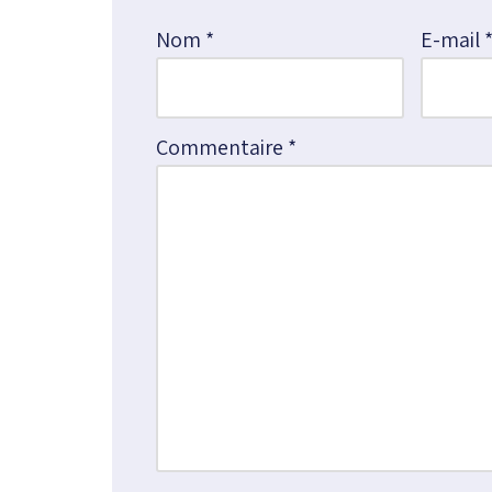
e
Nom
*
E-mail
r
n
a
Commentaire
*
t
i
v
e
: