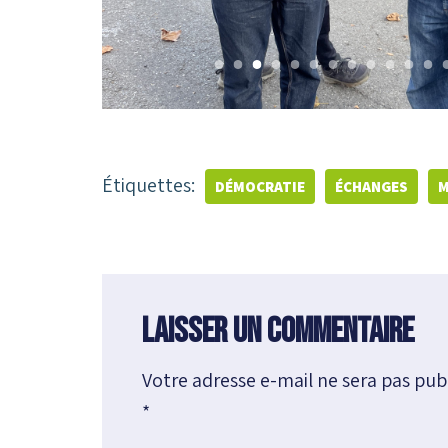
Étiquettes:
DÉMOCRATIE
ÉCHANGES
M
Laisser un commentaire
Votre adresse e-mail ne sera pas publ
A
*
l
t