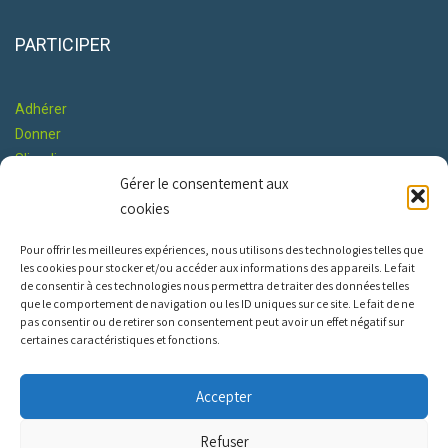
PARTICIPER
Adhérer
Donner
S'impliquer
Gérer le consentement aux
Co-construire le Programme
cookies
RESTONS EN CONTACT
Pour offrir les meilleures expériences, nous utilisons des technologies telles que
les cookies pour stocker et/ou accéder aux informations des appareils. Le fait
de consentir à ces technologies nous permettra de traiter des données telles
que le comportement de navigation ou les ID uniques sur ce site. Le fait de ne
pas consentir ou de retirer son consentement peut avoir un effet négatif sur
certaines caractéristiques et fonctions.
INFOS PRATIQUES
Accepter
Nous contacter
Refuser