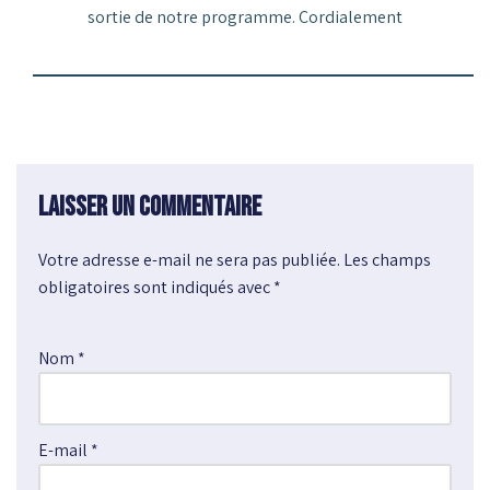
sortie de notre programme. Cordialement
Laisser un commentaire
Votre adresse e-mail ne sera pas publiée.
A
Les champs
obligatoires sont indiqués avec
l
*
t
e
Nom
*
r
n
a
E-mail
*
t
i