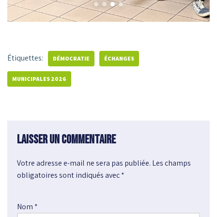
Étiquettes:
DÉMOCRATIE
ÉCHANGES
MUNICIPALES 2026
Laisser un commentaire
Votre adresse e-mail ne sera pas publiée.
A
Les champs
obligatoires sont indiqués avec
l
*
t
e
Nom
*
r