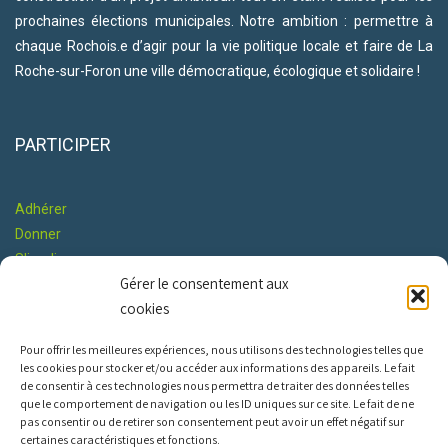
prochaines élections municipales. Notre ambition : permettre à
chaque Rochois.e d’agir pour la vie politique locale et faire de La
Roche-sur-Foron une ville démocratique, écologique et solidaire !
PARTICIPER
Adhérer
Donner
S'impliquer
Gérer le consentement aux
Co-construire le Programme
cookies
RESTONS EN CONTACT
Pour offrir les meilleures expériences, nous utilisons des technologies telles que
les cookies pour stocker et/ou accéder aux informations des appareils. Le fait
de consentir à ces technologies nous permettra de traiter des données telles
que le comportement de navigation ou les ID uniques sur ce site. Le fait de ne
pas consentir ou de retirer son consentement peut avoir un effet négatif sur
certaines caractéristiques et fonctions.