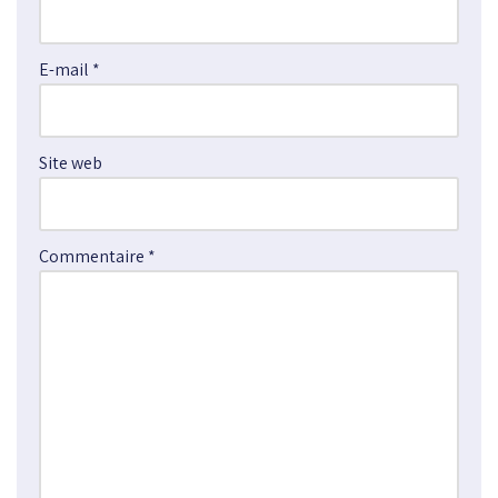
n
a
E-mail
*
t
i
v
e
Site web
:
Commentaire
*