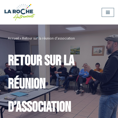
Aller
au
contenu
Accueil
»
Retour sur la réunion d’association
Retour sur la
réunion
d’association