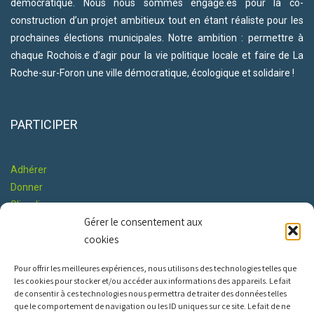
démocratique. Nous nous sommes engagé.es pour la co-
construction d’un projet ambitieux tout en étant réaliste pour les
prochaines élections municipales. Notre ambition : permettre à
chaque Rochois.e d’agir pour la vie politique locale et faire de La
Roche-sur-Foron une ville démocratique, écologique et solidaire !
PARTICIPER
Adhérer
Donner
S'impliquer
Gérer le consentement aux
Co-construire le Programme
cookies
RESTONS EN CONTACT
Pour offrir les meilleures expériences, nous utilisons des technologies telles que
les cookies pour stocker et/ou accéder aux informations des appareils. Le fait
de consentir à ces technologies nous permettra de traiter des données telles
que le comportement de navigation ou les ID uniques sur ce site. Le fait de ne