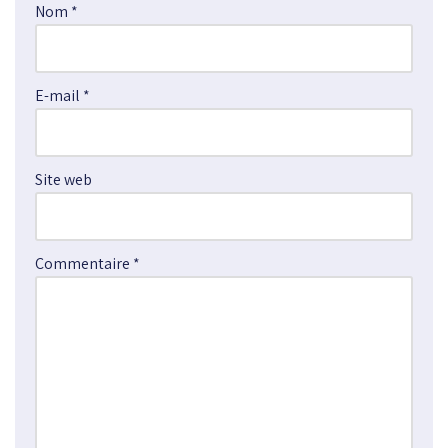
Nom
*
r
n
a
E-mail
*
t
i
v
e
Site web
:
Commentaire
*