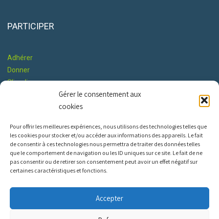
PARTICIPER
Adhérer
Donner
S'impliquer
Gérer le consentement aux
Co-construire le Programme
cookies
RESTONS EN CONTACT
Pour offrir les meilleures expériences, nous utilisons des technologies telles que
les cookies pour stocker et/ou accéder aux informations des appareils. Le fait
de consentir à ces technologies nous permettra de traiter des données telles
que le comportement de navigation ou les ID uniques sur ce site. Le fait de ne
pas consentir ou de retirer son consentement peut avoir un effet négatif sur
certaines caractéristiques et fonctions.
INFOS PRATIQUES
Accepter
Nous contacter