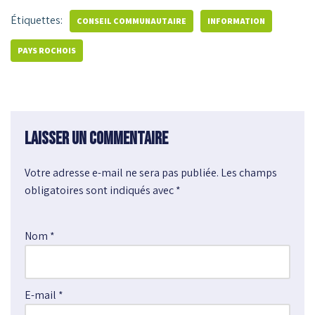
Étiquettes:
CONSEIL COMMUNAUTAIRE
INFORMATION
PAYS ROCHOIS
Laisser un commentaire
Votre adresse e-mail ne sera pas publiée.
A
Les champs
obligatoires sont indiqués avec
l
*
t
e
Nom
*
r
n
a
E-mail
*
t
i