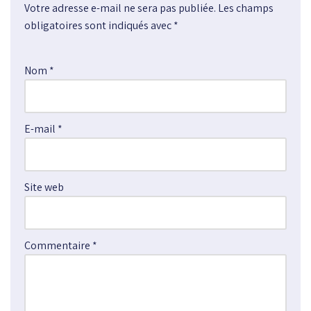
Votre adresse e-mail ne sera pas publiée.
A
Les champs
obligatoires sont indiqués avec
l
*
t
e
Nom
*
r
n
a
E-mail
*
t
i
v
e
Site web
:
Commentaire
*