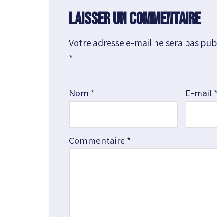
Laisser un commentaire
Votre adresse e-mail ne sera pas publ
A
*
l
t
e
Nom
*
E-mail
r
n
a
Commentaire
*
t
i
v
e
: