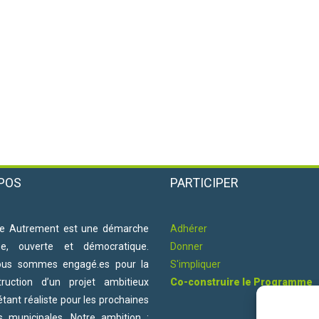
POS
PARTICIPER
e Autrement est une démarche
Adhérer
ne, ouverte et démocratique.
Donner
ous sommes engagé.es pour la
S'impliquer
truction d’un projet ambitieux
Co-construire le Programme
étant réaliste pour les prochaines
ns municipales. Notre ambition :