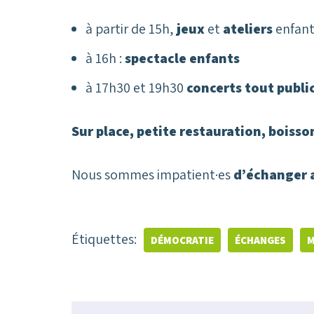
à partir de 15h,
jeux
et
ateliers
enfant
à 16h :
spectacle enfants
à 17h30 et 19h30
concerts tout publi
Sur place, petite restauration, boisso
Nous sommes impatient·es
d’échanger 
Étiquettes:
DÉMOCRATIE
ÉCHANGES
M