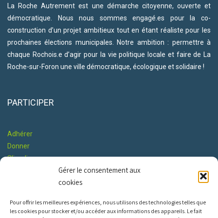
La Roche Autrement est une démarche citoyenne, ouverte et
démocratique. Nous nous sommes engagé.es pour la co-
construction d’un projet ambitieux tout en étant réaliste pour les
prochaines élections municipales. Notre ambition : permettre à
chaque Rochois.e d’agir pour la vie politique locale et faire de La
Roche-sur-Foron une ville démocratique, écologique et solidaire !
PARTICIPER
Adhérer
Donner
S'impliquer
Gérer le consentement aux
Co-construire le Programme
cookies
RESTONS EN CONTACT
Pour offrir les meilleures expériences, nous utilisons des technologies telles que
les cookies pour stocker et/ou accéder aux informations des appareils. Le fait