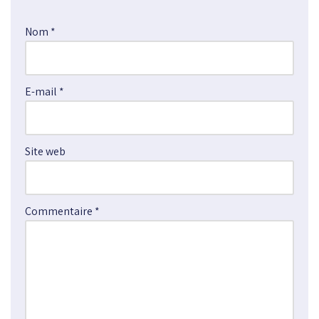
t
e
Nom
*
r
n
a
E-mail
*
t
i
v
e
Site web
:
Commentaire
*