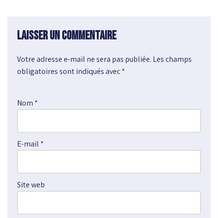
Laisser un commentaire
Votre adresse e-mail ne sera pas publiée.
A
Les champs
obligatoires sont indiqués avec
l
*
t
e
Nom
*
r
n
a
E-mail
*
t
i
v
e
Site web
: