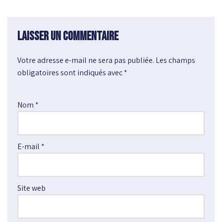
Laisser un commentaire
Votre adresse e-mail ne sera pas publiée.
A
Les champs
obligatoires sont indiqués avec
l
*
t
e
Nom
*
r
n
a
E-mail
*
t
i
v
e
Site web
: