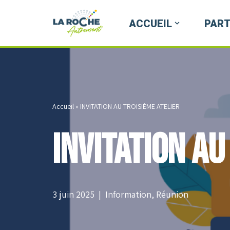
ACCUEIL
PART
Aller
au
contenu
Accueil
»
INVITATION AU TROISIÈME ATELIER
INVITATION AU
3 juin 2025
Information
,
Réunion