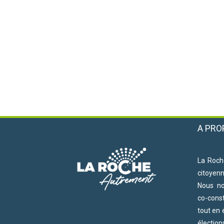
A PRO
La Roch
citoyen
Nous n
co-cons
tout en 
électio