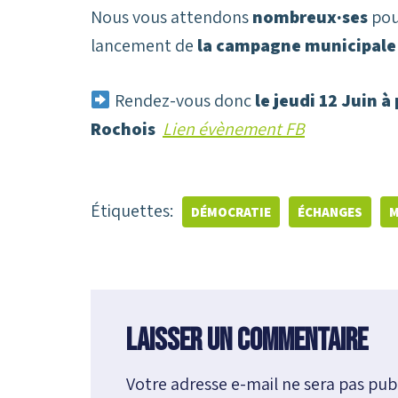
Nous vous attendons
nombreux·ses
pou
lancement de
la campagne municipale
Rendez-vous donc
le jeudi 12 Juin 
Rochois
Lien évènement FB
Étiquettes:
DÉMOCRATIE
ÉCHANGES
M
Laisser un commentaire
Votre adresse e-mail ne sera pas publ
A