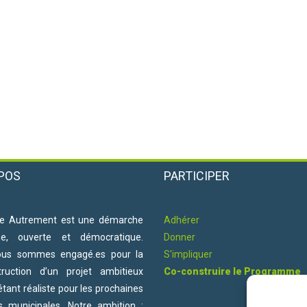
POS
PARTICIPER
e Autrement est une démarche
Adhérer
ne, ouverte et démocratique.
Donner
ous sommes engagé.es pour la
S'impliquer
truction d’un projet ambitieux
Co-construire le Programme
étant réaliste pour les prochaines
ns municipales. Notre ambition :