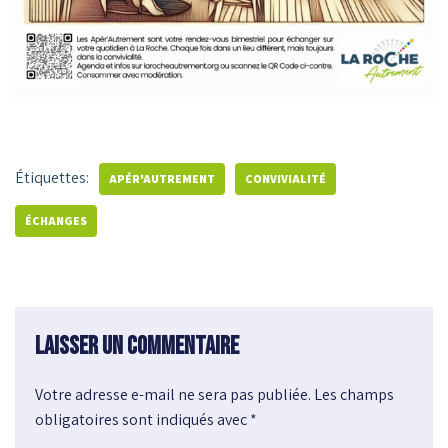
Étiquettes:
APÉR'AUTREMENT
CONVIVIALITÉ
ÉCHANGES
Laisser un commentaire
Votre adresse e-mail ne sera pas publiée.
A
Les champs
obligatoires sont indiqués avec
l
*
t