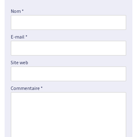
e
Nom
*
r
n
a
E-mail
*
t
i
v
e
Site web
:
Commentaire
*