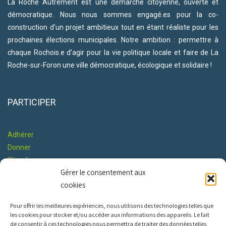
La Roche Autrement est une démarche citoyenne, ouverte et
démocratique. Nous nous sommes engagé.es pour la co-
construction d’un projet ambitieux tout en étant réaliste pour les
prochaines élections municipales. Notre ambition : permettre à
chaque Rochois.e d’agir pour la vie politique locale et faire de La
Roche-sur-Foron une ville démocratique, écologique et solidaire !
PARTICIPER
Adhérer
Donner
S'impliquer
Gérer le consentement aux
Co-construire le Programme
cookies
RESTONS EN CONTACT
Pour offrir les meilleures expériences, nous utilisons des technologies telles que
les cookies pour stocker et/ou accéder aux informations des appareils. Le fait
de consentir à ces technologies nous permettra de traiter des données telles