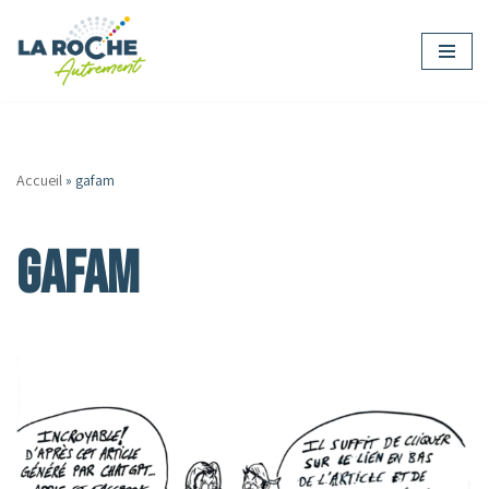
Aller
au
contenu
Accueil
»
gafam
gafam