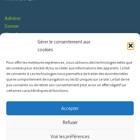
Adhérer
Donner
S'impliquer
Gérer le consentement aux
Co-construire le Programme
cookies
RESTONS EN CONTACT
Pour offrir les meilleures expériences, nous utilisons des technologies telles que
les cookies pour stocker et/ou accéder aux informations des appareils. Le fait
de consentir à ces technologies nous permettra de traiter des données telles
que le comportement de navigation ou les ID uniques sur ce site. Le fait de ne
pas consentir ou de retirer son consentement peut avoir un effet négatif sur
certaines caractéristiques et fonctions.
INFOS PRATIQUES
Accepter
Nous contacter
Refuser
Constitution
Mentions légales
Voir les préférences