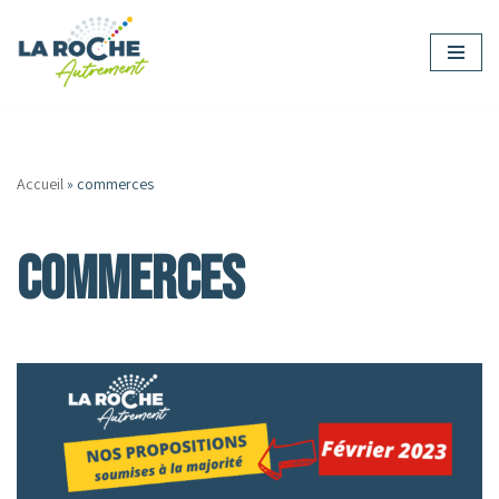
Aller
au
contenu
Accueil
»
commerces
commerces