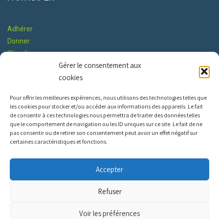
Adhérer
Donner
S'impliquer
Gérer le consentement aux
Co-construire le Programme
cookies
RESTONS EN CONTACT
Pour offrir les meilleures expériences, nous utilisons des technologies telles que
les cookies pour stocker et/ou accéder aux informations des appareils. Le fait
de consentir à ces technologies nous permettra de traiter des données telles
que le comportement de navigation ou les ID uniques sur ce site. Le fait de ne
pas consentir ou de retirer son consentement peut avoir un effet négatif sur
certaines caractéristiques et fonctions.
INFOS PRATIQUES
Accepter
Nous contacter
Refuser
Constitution
Mentions légales
Voir les préférences