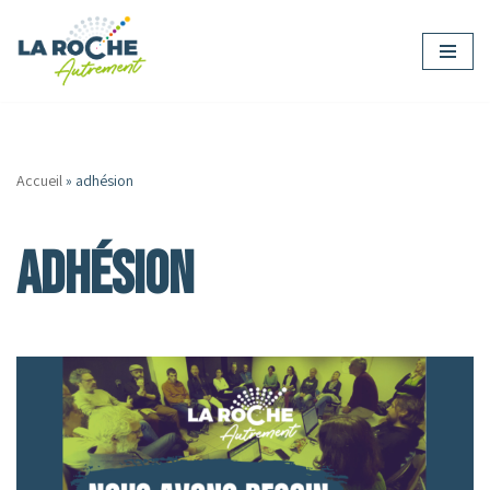
Aller
au
contenu
Accueil
»
adhésion
adhésion