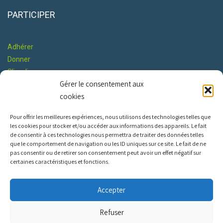
PARTICIPER
Adhérer
Donner
S'impliquer
Gérer le consentement aux
Co-construire le Programme
cookies
RESTONS EN CONTACT
Pour offrir les meilleures expériences, nous utilisons des technologies telles que
les cookies pour stocker et/ou accéder aux informations des appareils. Le fait
de consentir à ces technologies nous permettra de traiter des données telles
que le comportement de navigation ou les ID uniques sur ce site. Le fait de ne
pas consentir ou de retirer son consentement peut avoir un effet négatif sur
certaines caractéristiques et fonctions.
INFOS PRATIQUES
Accepter
Nous contacter
Refuser
Constitution